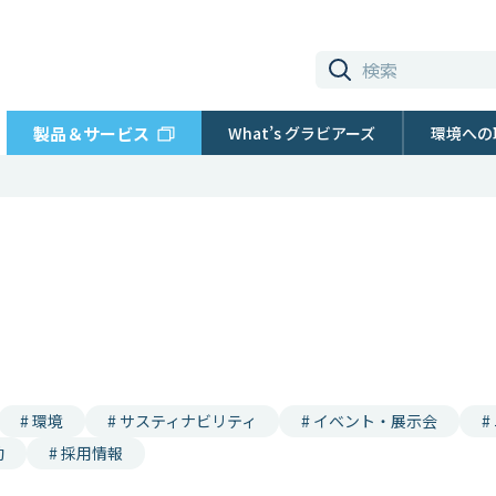
製品＆サービス
What’s グラビアーズ
環境への
# 環境
# サスティナビリティ
# イベント・展示会
#
動
# 採用情報