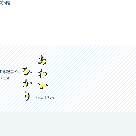
駅前5階
する記事や、
います。